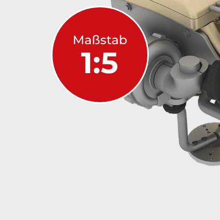
Maßstab
1:5