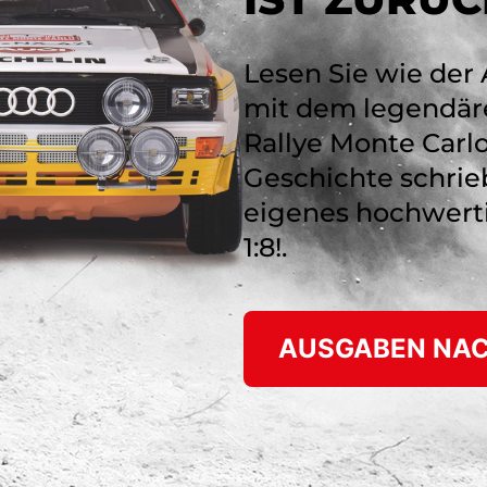
Lesen Sie wie der 
mit dem legendäre
Rallye Monte Carl
Geschichte schrie
eigenes hochwert
1:8!.
AUSGABEN NAC