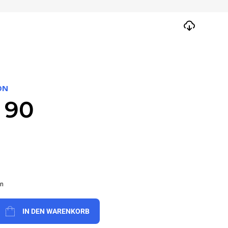
ON
 90
en
IN DEN WARENKORB