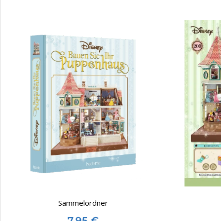
Sammelordner
7,95
€