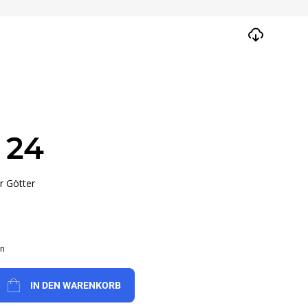
 24
r Götter
en
IN DEN WARENKORB