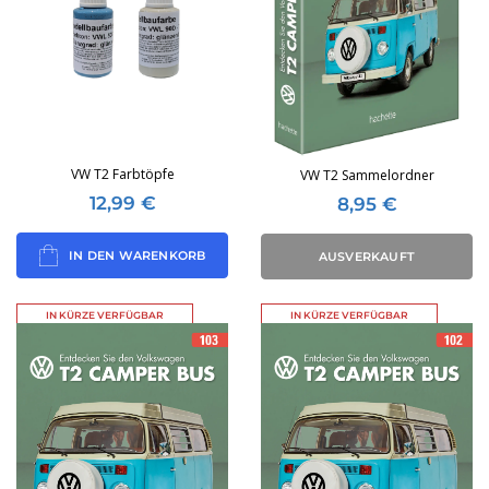
VW T2 Farbtöpfe
VW T2 Sammelordner
12,99
€
8,95
€
IN DEN WARENKORB
AUSVERKAUFT
IN KÜRZE VERFÜGBAR
IN KÜRZE VERFÜGBAR