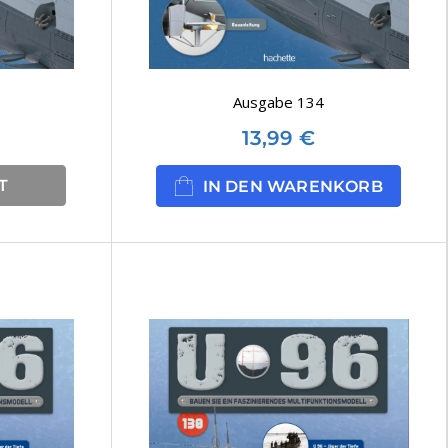
Ausgabe 134
13,99
€
T
IN DEN WARENKORB