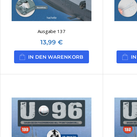
Ausgabe 137
13,99
€
IN DEN WARENKORB
I