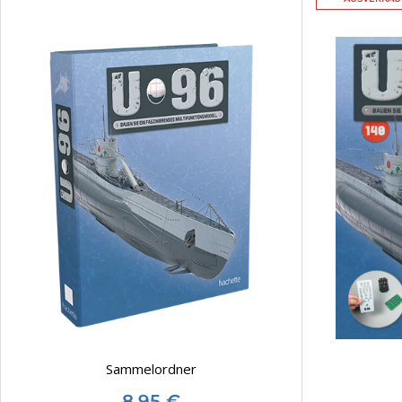
Sammelordner
8,95
€