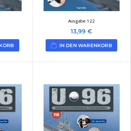
Ausgabe 122
13,99
€
NKORB
IN DEN WARENKORB