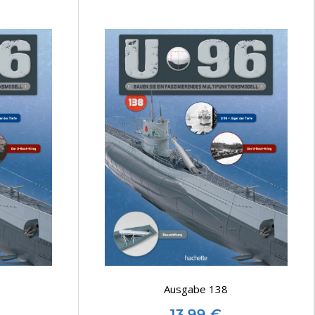
Ausgabe 138
13,99
€