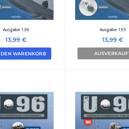
Ausgabe 136
Ausgabe 135
13,99
€
13,99
€
AUSVERKAUF
N DEN WARENKORB