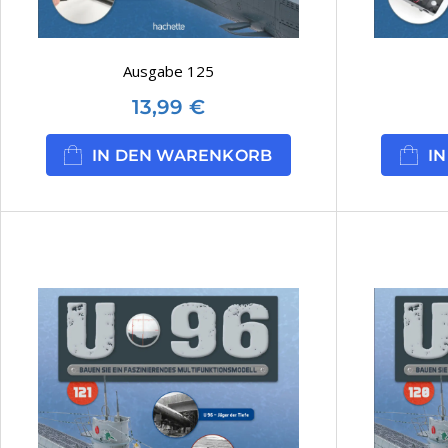
Ausgabe 125
13,99
€
IN DEN WARENKORB
I