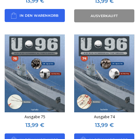
13,99
€
13,99
€
IN DEN WARENKORB
AUSVERKAUFT
Ausgabe 75
Ausgabe 74
13,99
€
13,99
€